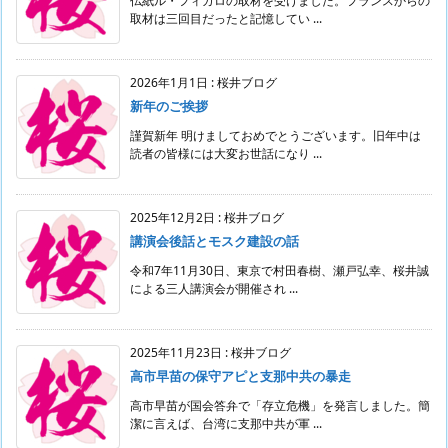
仏紙ル・フィガロの取材を受けました。フランスからの
取材は三回目だったと記憶してい ...
2026年1月1日
:
桜井ブログ
新年のご挨拶
謹賀新年 明けましておめでとうございます。旧年中は
読者の皆様には大変お世話になり ...
2025年12月2日
:
桜井ブログ
講演会後話とモスク建設の話
令和7年11月30日、東京で村田春樹、瀬戸弘幸、桜井誠
による三人講演会が開催され ...
2025年11月23日
:
桜井ブログ
高市早苗の保守アピと支那中共の暴走
高市早苗が国会答弁で「存立危機」を発言しました。簡
潔に言えば、台湾に支那中共が軍 ...