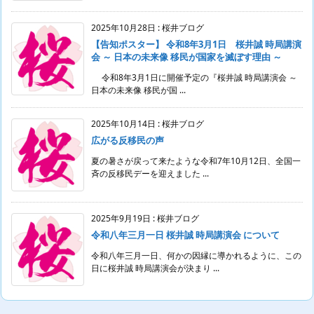
2025年10月28日
:
桜井ブログ
【告知ポスター】 令和8年3月1日 桜井誠 時局講演
会 ～ 日本の未来像 移民が国家を滅ぼす理由 ～
令和8年3月1日に開催予定の『桜井誠 時局講演会 ～
日本の未来像 移民が国 ...
2025年10月14日
:
桜井ブログ
広がる反移民の声
夏の暑さが戻って来たような令和7年10月12日、全国一
斉の反移民デーを迎えました ...
2025年9月19日
:
桜井ブログ
令和八年三月一日 桜井誠 時局講演会 について
令和八年三月一日、何かの因縁に導かれるように、この
日に桜井誠 時局講演会が決まり ...