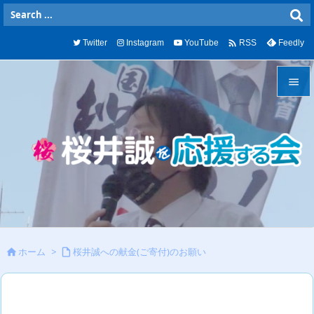

Twitter
Instagram
YouTube
Feedly
RSS


メニュ

サイド

前へ

次へ
ホーム
>
桜井誠への献金(ご寄付)のお願い



検索