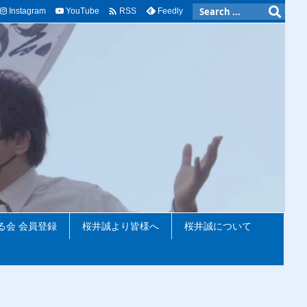

Instagram
YouTube
Feedly
RSS
る会 会員登録
桜井誠より皆様へ
桜井誠について