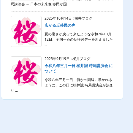
局講演会 ～ 日本の未来像 移民が国 ...
2025年10月14日
:
桜井ブログ
広がる反移民の声
夏の暑さが戻って来たような令和7年10月
12日、全国一斉の反移民デーを迎えました
...
2025年9月19日
:
桜井ブログ
令和八年三月一日 桜井誠 時局講演会 に
ついて
令和八年三月一日、何かの因縁に導かれる
ように、この日に桜井誠 時局講演会が決ま
り ...