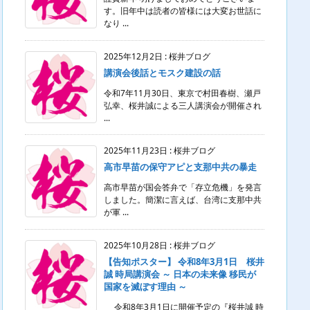
す。旧年中は読者の皆様には大変お世話に
なり ...
2025年12月2日
:
桜井ブログ
講演会後話とモスク建設の話
令和7年11月30日、東京で村田春樹、瀬戸
弘幸、桜井誠による三人講演会が開催され
...
2025年11月23日
:
桜井ブログ
高市早苗の保守アピと支那中共の暴走
高市早苗が国会答弁で「存立危機」を発言
しました。簡潔に言えば、台湾に支那中共
が軍 ...
2025年10月28日
:
桜井ブログ
【告知ポスター】 令和8年3月1日 桜井
誠 時局講演会 ～ 日本の未来像 移民が
国家を滅ぼす理由 ～
令和8年3月1日に開催予定の『桜井誠 時