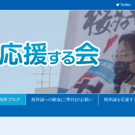
Twitter
桜井ブログ
桜井誠への献金(ご寄付)のお願い
桜井誠を応援す