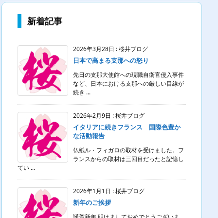
新着記事
2026年3月28日
:
桜井ブログ
日本で高まる支那への怒り
先日の支那大使館への現職自衛官侵入事件
など、日本における支那への厳しい目線が
続き ...
2026年2月9日
:
桜井ブログ
イタリアに続きフランス 国際色豊か
な活動報告
仏紙ル・フィガロの取材を受けました。フ
ランスからの取材は三回目だったと記憶し
てい ...
2026年1月1日
:
桜井ブログ
新年のご挨拶
謹賀新年 明けましておめでとうございま