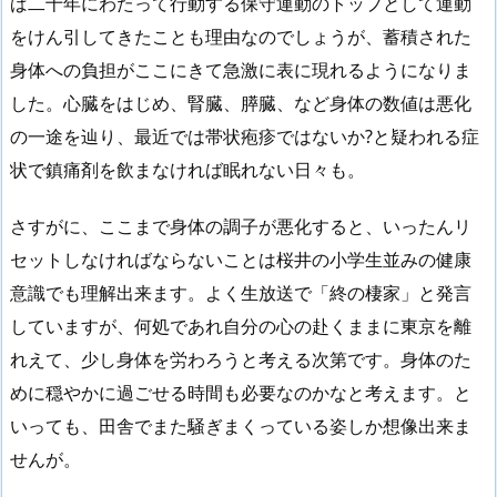
ば二十年にわたって行動する保守運動のトップとして運動
をけん引してきたことも理由なのでしょうが、蓄積された
身体への負担がここにきて急激に表に現れるようになりま
した。心臓をはじめ、腎臓、膵臓、など身体の数値は悪化
の一途を辿り、最近では帯状疱疹ではないか?と疑われる症
状で鎮痛剤を飲まなければ眠れない日々も。
さすがに、ここまで身体の調子が悪化すると、いったんリ
セットしなければならないことは桜井の小学生並みの健康
意識でも理解出来ます。よく生放送で「終の棲家」と発言
していますが、何処であれ自分の心の赴くままに東京を離
れえて、少し身体を労わろうと考える次第です。身体のた
めに穏やかに過ごせる時間も必要なのかなと考えます。と
いっても、田舎でまた騒ぎまくっている姿しか想像出来ま
せんが。