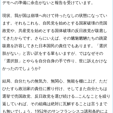
デモへの準備に余念がないと報告を受けています。
現状、我が国は崩壊へ向けて待ったなしの状態になってい
ます。それもこれも、自民党を始めとする国家破壊の売国
政党や、共産党を始めとする国体破壊の反日政党が跋扈し
てきたからです。さらにいえば、その魑魅魍魎たちの跳梁
跋扈を許容してきた日本国民の責任でもあります。「選択
肢がない」と言い訳をする輩もいますが、ではなぜその
「選択肢」とやらを自分自身の手で作り、世に訴えかけな
かったのでしょうか?
結局、自分たちの無気力、無関心、無能を棚に上げ、ただ
ひたすら政治家の責任に擦り付け、そしてまた自分たちは
選挙で売国政党、反日政党を選び続ける…こんなことを繰り
返していれば、その組織は絶対に瓦解することは言うまで
も無いでしょう。1952年のサンフランシスコ講和条約によ