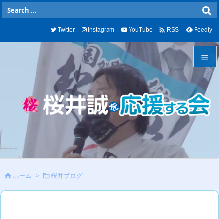

Twitter
Instagram
YouTube
Feedly
RSS


メニュ

サイド

前へ

次へ
ホーム
>
桜井ブログ



検索