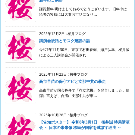
謹賀新年 明けましておめでとうございます。旧年中は
読者の皆様には大変お世話になり ...
2025年12月2日
:
桜井ブログ
講演会後話とモスク建設の話
令和7年11月30日、東京で村田春樹、瀬戸弘幸、桜井誠
による三人講演会が開催され ...
2025年11月23日
:
桜井ブログ
高市早苗の保守アピと支那中共の暴走
高市早苗が国会答弁で「存立危機」を発言しました。簡
潔に言えば、台湾に支那中共が軍 ...
2025年10月28日
:
桜井ブログ
【告知ポスター】 令和8年3月1日 桜井誠 時局講演
会 ～ 日本の未来像 移民が国家を滅ぼす理由 ～