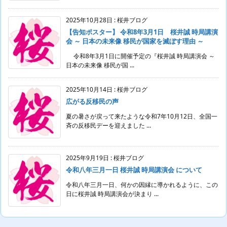
2025年10月28日
:
桜井ブログ
【告知ポスター】 令和8年3月1日 桜井誠 時局講演
会 ～ 日本の未来像 移民が国家を滅ぼす理由 ～
令和8年3月1日に開催予定の『桜井誠 時局講演会 ～
日本の未来像 移民が国 ...
2025年10月14日
:
桜井ブログ
広がる反移民の声
夏の暑さが戻って来たような令和7年10月12日、全国一
斉の反移民デーを迎えました ...
2025年9月19日
:
桜井ブログ
令和八年三月一日 桜井誠 時局講演会 について
令和八年三月一日、何かの因縁に導かれるように、この
日に桜井誠 時局講演会が決まり ...