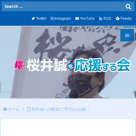

Twitter
Instagram
YouTube
Feedly
RSS


メニュ

サイド

前へ

次へ
ホーム
>
桜井誠への献金(ご寄付)のお願い



検索