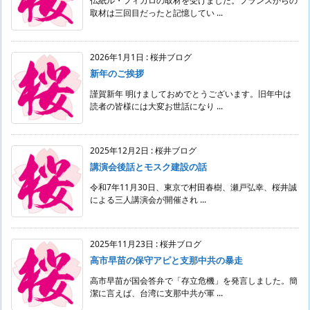
仏紙ル・フィガロの取材を受けました。フランスからの
取材は三回目だったと記憶してい ...
2026年1月1日
:
桜井ブログ
新年のご挨拶
謹賀新年 明けましておめでとうございます。旧年中は
読者の皆様には大変お世話になり ...
2025年12月2日
:
桜井ブログ
講演会後話とモスク建設の話
令和7年11月30日、東京で村田春樹、瀬戸弘幸、桜井誠
による三人講演会が開催され ...
2025年11月23日
:
桜井ブログ
高市早苗の保守アピと支那中共の暴走
高市早苗が国会答弁で「存立危機」を発言しました。簡
潔に言えば、台湾に支那中共が軍 ...