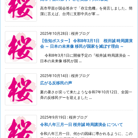
高市早苗が国会答弁で「存立危機」を発言しました。簡
潔に言えば、台湾に支那中共が軍 ...
2025年10月28日
:
桜井ブログ
【告知ポスター】 令和8年3月1日 桜井誠 時局講演
会 ～ 日本の未来像 移民が国家を滅ぼす理由 ～
令和8年3月1日に開催予定の『桜井誠 時局講演会 ～
日本の未来像 移民が国 ...
2025年10月14日
:
桜井ブログ
広がる反移民の声
夏の暑さが戻って来たような令和7年10月12日、全国一
斉の反移民デーを迎えました ...
2025年9月19日
:
桜井ブログ
令和八年三月一日 桜井誠 時局講演会 について
令和八年三月一日、何かの因縁に導かれるように、この