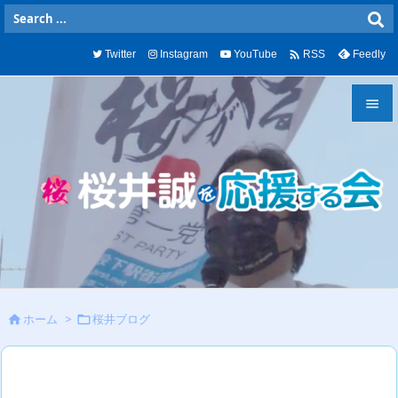

Twitter
Instagram
YouTube
Feedly
RSS


メニュ

サイド

前へ

次へ
ホーム
>
桜井ブログ



検索