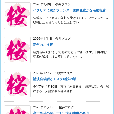
2026年2月9日
:
桜井ブログ
イタリアに続きフランス 国際色豊かな活動報告
仏紙ル・フィガロの取材を受けました。フランスからの
取材は三回目だったと記憶してい ...
2026年1月1日
:
桜井ブログ
新年のご挨拶
謹賀新年 明けましておめでとうございます。旧年中は
読者の皆様には大変お世話になり ...
2025年12月2日
:
桜井ブログ
講演会後話とモスク建設の話
令和7年11月30日、東京で村田春樹、瀬戸弘幸、桜井誠
による三人講演会が開催され ...
2025年11月23日
:
桜井ブログ
高市早苗の保守アピと支那中共の暴走